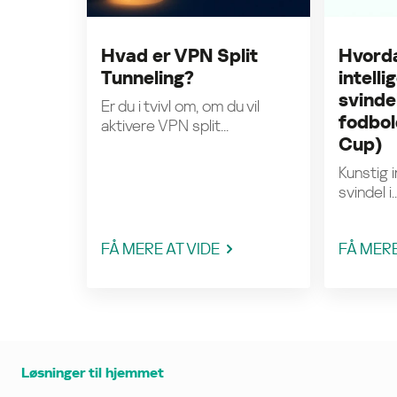
Hvad er VPN Split
Hvorda
Tunneling?
intell
svinde
Er du i tvivl om, om du vil
fodbol
aktivere VPN split...
Cup)
Kunstig i
svindel i..
FÅ MERE AT VIDE
FÅ MERE
Løsninger til hjemmet