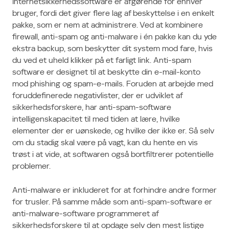
Internetsikkerhedssoftware er afgørende for enhver
bruger, fordi det giver flere lag af beskyttelse i en enkelt
pakke, som er nem at administrere. Ved at kombinere
firewall, anti-spam og anti-malware i én pakke kan du yde
ekstra backup, som beskytter dit system mod fare, hvis
du ved et uheld klikker på et farligt link. Anti-spam
software er designet til at beskytte din e-mail-konto
mod phishing og spam-e-mails. Foruden at arbejde med
foruddefinerede negativlister, der er udviklet af
sikkerhedsforskere, har anti-spam-software
intelligenskapacitet til med tiden at lære, hvilke
elementer der er uønskede, og hvilke der ikke er. Så selv
om du stadig skal være på vagt, kan du hente en vis
trøst i at vide, at softwaren også bortfiltrerer potentielle
problemer.
Anti-malware er inkluderet for at forhindre andre former
for trusler. På samme måde som anti-spam-software er
anti-malware-software programmeret af
sikkerhedsforskere til at opdage selv den mest listige