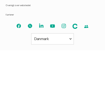
Oversigt over webstedet
Karrierer
Danmark
Amerika
América Latina
Brasil
United States
Canada - English
Canada - Français