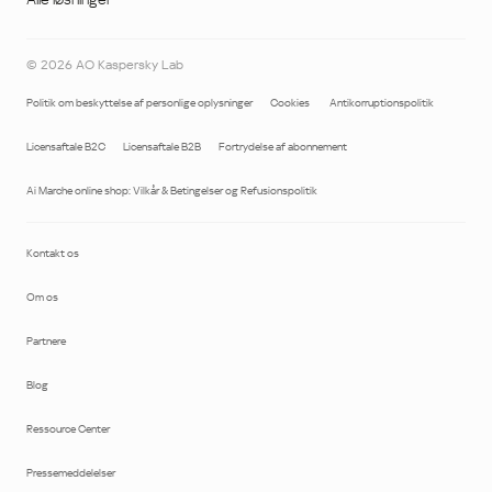
©
2026
AO Kaspersky Lab
Politik om beskyttelse af personlige oplysninger
Cookies
Antikorruptionspolitik
Licensaftale B2C
Licensaftale B2B
Fortrydelse af abonnement
Ai Marche online shop: Vilkår & Betingelser og Refusionspolitik
Kontakt os
Om os
Partnere
Blog
Ressource Center
Pressemeddelelser