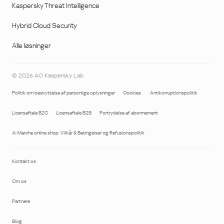
Kaspersky Threat Intelligence
Hybrid Cloud Security
Alle løsninger
©
2026
AO Kaspersky Lab
Politik om beskyttelse af personlige oplysninger
Cookies
Antikorruptionspolitik
Licensaftale B2C
Licensaftale B2B
Fortrydelse af abonnement
Ai Marche online shop: Vilkår & Betingelser og Refusionspolitik
Kontakt os
Om os
Partnere
Blog