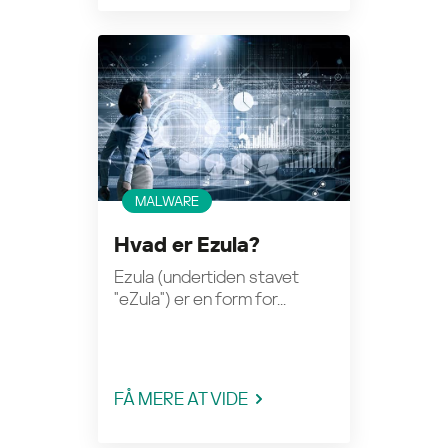
MALWARE
Hvad er Ezula?
Ezula (undertiden stavet
"eZula") er en form for...
FÅ MERE AT VIDE