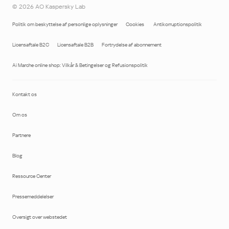
©
2026
AO Kaspersky Lab
Politik om beskyttelse af personlige oplysninger
Cookies
Antikorruptionspolitik
Licensaftale B2C
Licensaftale B2B
Fortrydelse af abonnement
Ai Marche online shop: Vilkår & Betingelser og Refusionspolitik
Kontakt os
Om os
Partnere
Blog
Ressource Center
Pressemeddelelser
Oversigt over webstedet