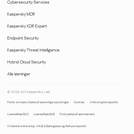
Cybersecurity Services
Kaspersky MDR
Kaspersky XDR Expert
Endpoint Security
Kaspersky Threat Intelligence
Hybrid Cloud Security
Alle løsninger
©
2026
AO Kaspersky Lab
Politik om beskyttelse af personlige oplysninger
Cookies
Antikorruptionspolitik
Licensaftale B2C
Licensaftale B2B
Fortrydelse af abonnement
Ai Marche online shop: Vilkår & Betingelser og Refusionspolitik