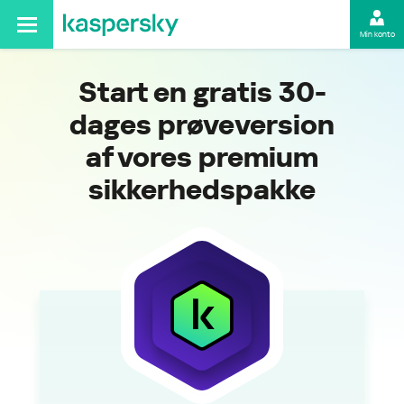
Min konto
Start en gratis 30-
dages prøveversion
af vores premium
sikkerhedspakke